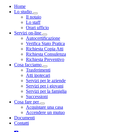
Home
Lo studio
Toggle Dropdown
Il notaio
Lo staff
Orari ufficio
Servizi on-line
Toggle Dropdown
Autocertificazione
Verifica Stato Pratica
Richiesta Copia Atti
Richiesta Consulenza
Richiesta Preventivo
Cosa facciamo
Toggle Dropdown
Trasferimenti
Atti ipotecari
Servizi per le aziende
Servizi per i giovani
Servizi per la famiglia
Successioni
Cosa fare per
Toggle Dropdown
Acquistare una casa
Accendere un mutuo
Documenti
Contatti