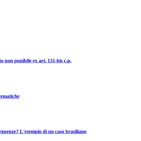
o non punibile ex art. 131-bis c.p.
stematiche
nseguenze? L'esempio di un caso brasiliano