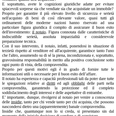
E soprattutto, avete le cognizioni giuridiche adatte per evitare
spiacevoli sorprese sia che vendiate sia che acquistiate un immobile?
Proprio per garantire il più elevato livello di sicurezza e serietà
nell'acquisto di beni di così rilevante valore, quasi tutti gli
ordinamenti delle moderne nazioni hanno riservato ad una
particolare figura giuridica il compito di assicurare il buon esito
dell'investimento:
il notaio
. Figura connotata dalle caratteristiche di
indiscutibile serietà, assoluta imparzialità e considerevole
preparazione tecnica.
Con il suo intervento, il notaio, infatti, ponendosi in situazione di
terzietà rispetto al venditore ed all'acquirente, garantisce tanto l'uno
che l'altro, assumendo su di sé la piena, incondizionata e, soprattutto,
gravosissima responsabilità in merito alla positiva conclusione sotto
ogni punto di vista, della compravendita.
Proprio per questi motivi egli è in grado di fornire tutte le
informazioni utili o necessarie per il buon esito dell’affare.
Il notaio ha esperienza e capacità professionali tali da poter dare tutte
le spiegazioni relative ai
diritti
ed agli
obblighi
delle parti nella
compravendita, garantendo la protezione ed il completo
soddisfacimento degli interessi e delle aspettative di entrambe.
E’ importante, dunque, rivolgersi al notaio per venire a conoscenza
delle
insidie
, tanto per chi vende tanto per chi acquista, che possono
nascondersi dietro una (apparentemente) banale compravendita.
Insidie che, quantunque non lo si creda, si presentano sin dal
momento della iniziale decisione di vendere o di acquistare.