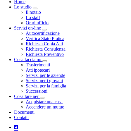
Home
Lo studio
Toggle Dropdown
Il notaio
Lo staff
Orari ufficio
Servizi on-line
Toggle Dropdown
Autocertificazione
Verifica Stato Pratica
Richiesta Copia Atti
Richiesta Consulenza
Richiesta Preventivo
Cosa facciamo
Toggle Dropdown
Trasferimenti
Atti ipotecari
Servizi per le aziende
Servizi per i giovani
Servizi per la famiglia
Successioni
Cosa fare per
Toggle Dropdown
Acquistare una casa
Accendere un mutuo
Documenti
Contatti